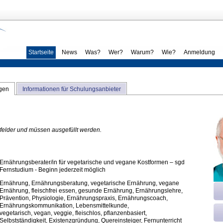
Startseite
News
Was?
Wer?
Warum?
Wie?
Anmeldung
ngen
Informationen für Schulungsanbieter
htfelder und müssen ausgefüllt werden.
Ernährungsberater/in für vegetarische und vegane Kostformen – sgd
Fernstudium - Beginn jederzeit möglich
Ernährung, Ernährungsberatung, vegetarische Ernährung, vegane
Ernährung, fleischfrei essen, gesunde Ernährung, Ernährungslehre,
Prävention, Physiologie, Ernährungspraxis, Ernährungscoach,
Ernährungskommunikation, Lebensmittelkunde,
vegetarisch, vegan, veggie, fleischlos, pflanzenbasiert,
Selbstständigkeit, Existenzgründung, Quereinsteiger, Fernunterricht