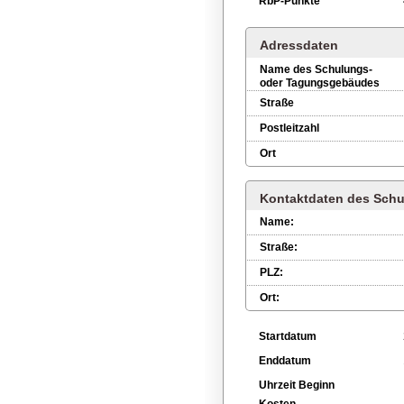
RbP-Punkte
Adressdaten
Name des Schulungs-
oder Tagungsgebäudes
Straße
Postleitzahl
Ort
Kontaktdaten des Schu
Name:
Straße:
PLZ:
Ort:
Startdatum
Enddatum
Uhrzeit Beginn
Kosten