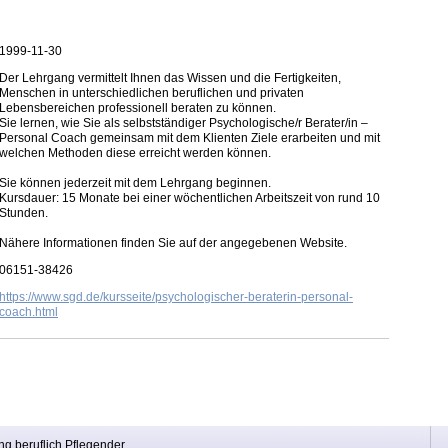
1999-11-30
Der Lehrgang vermittelt Ihnen das Wissen und die Fertigkeiten,
Menschen in unterschiedlichen beruflichen und privaten
Lebensbereichen professionell beraten zu können.
Sie lernen, wie Sie als selbstständiger Psychologische/r Berater/in –
Personal Coach gemeinsam mit dem Klienten Ziele erarbeiten und mit
welchen Methoden diese erreicht werden können.
Sie können jederzeit mit dem Lehrgang beginnen.
Kursdauer: 15 Monate bei einer wöchentlichen Arbeitszeit von rund 10
Stunden.
Nähere Informationen finden Sie auf der angegebenen Website.
06151-38426
https://www.sgd.de/kursseite/psychologischer-beraterin-personal-
coach.html
ng beruflich Pflegender