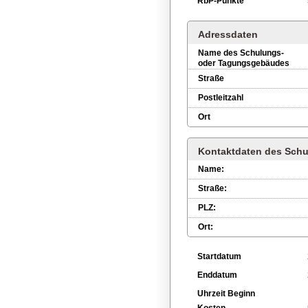
RbP-Punkte
Adressdaten
Name des Schulungs-
oder Tagungsgebäudes
Straße
Postleitzahl
Ort
Kontaktdaten des Schu
Name:
Straße:
PLZ:
Ort:
Startdatum
Enddatum
Uhrzeit Beginn
Kosten